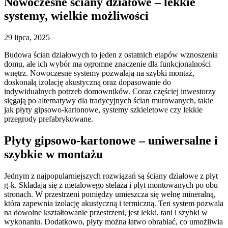
Nowoczesne ściany działowe – lekkie
systemy, wielkie możliwości
29 lipca, 2025
Budowa ścian działowych to jeden z ostatnich etapów wznoszenia
domu, ale ich wybór ma ogromne znaczenie dla funkcjonalności
wnętrz. Nowoczesne systemy pozwalają na szybki montaż,
doskonałą izolację akustyczną oraz dopasowanie do
indywidualnych potrzeb domowników. Coraz częściej inwestorzy
sięgają po alternatywy dla tradycyjnych ścian murowanych, takie
jak płyty gipsowo-kartonowe, systemy szkieletowe czy lekkie
przegrody prefabrykowane.
Płyty gipsowo-kartonowe – uniwersalne i
szybkie w montażu
Jednym z najpopularniejszych rozwiązań są ściany działowe z płyt
g-k. Składają się z metalowego stelaża i płyt montowanych po obu
stronach. W przestrzeni pomiędzy umieszcza się wełnę mineralną,
która zapewnia izolację akustyczną i termiczną. Ten system pozwala
na dowolne kształtowanie przestrzeni, jest lekki, tani i szybki w
wykonaniu. Dodatkowo, płyty można łatwo obrabiać, co umożliwia