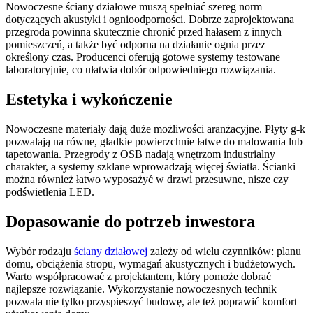
Nowoczesne ściany działowe muszą spełniać szereg norm
dotyczących akustyki i ognioodporności. Dobrze zaprojektowana
przegroda powinna skutecznie chronić przed hałasem z innych
pomieszczeń, a także być odporna na działanie ognia przez
określony czas. Producenci oferują gotowe systemy testowane
laboratoryjnie, co ułatwia dobór odpowiedniego rozwiązania.
Estetyka i wykończenie
Nowoczesne materiały dają duże możliwości aranżacyjne. Płyty g-k
pozwalają na równe, gładkie powierzchnie łatwe do malowania lub
tapetowania. Przegrody z OSB nadają wnętrzom industrialny
charakter, a systemy szklane wprowadzają więcej światła. Ścianki
można również łatwo wyposażyć w drzwi przesuwne, nisze czy
podświetlenia LED.
Dopasowanie do potrzeb inwestora
Wybór rodzaju
ściany działowej
zależy od wielu czynników: planu
domu, obciążenia stropu, wymagań akustycznych i budżetowych.
Warto współpracować z projektantem, który pomoże dobrać
najlepsze rozwiązanie. Wykorzystanie nowoczesnych technik
pozwala nie tylko przyspieszyć budowę, ale też poprawić komfort