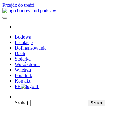
Przejdź do treści
Poradnik budowlany – z nami budowa będzie łatwiejsza. Poszczególn
Budowa od podstaw – wszytko c
Budowa
Instalacje
Dofinansowania
Dach
Stolarka
Wokół domu
Wnętrza
Poradnik
Kontakt
FB
Szukaj: