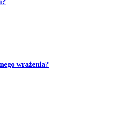
i?
lnego wrażenia?