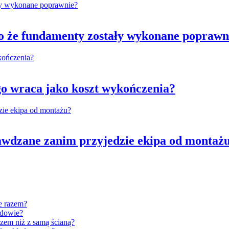
 że fundamenty zostały wykonane poprawn
go wraca jako koszt wykończenia?
awdzane zanim przyjedzie ekipa od montaż
e razem?
udowie?
zem niż z samą ścianą?