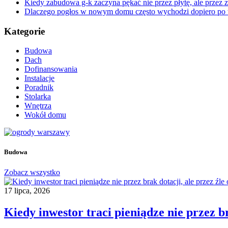
Kiedy zabudowa g-k zaczyna pękać nie przez płytę, ale przez 
Dlaczego pogłos w nowym domu często wychodzi dopiero po
Kategorie
Budowa
Dach
Dofinansowania
Instalacje
Poradnik
Stolarka
Wnętrza
Wokół domu
Budowa
Zobacz wszystko
17 lipca, 2026
Kiedy inwestor traci pieniądze nie przez br