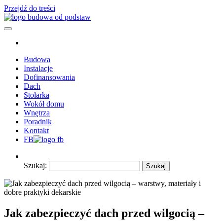
Przejdź do treści
Budowa od podstaw – wszytko co powinieneś wiedzieć o budowie
Poradnik budowlany – z nami budowa będzie łatwiejsza.
domu
Poszczególne etapy budowy domu i nie tylko. Profesionalna wiedza i
doswiadczenie.
Budowa
Instalacje
Dofinansowania
Dach
Stolarka
Wokół domu
Wnętrza
Poradnik
Kontakt
FB
Szukaj:
Jak zabezpieczyć dach przed wilgocią –