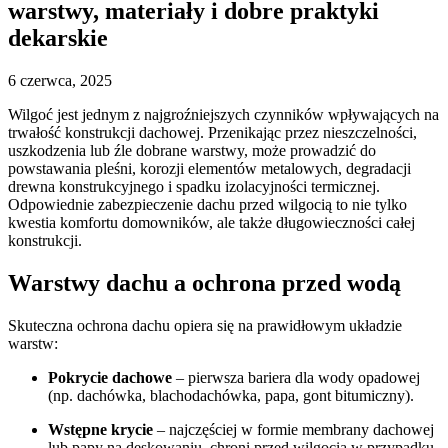
warstwy, materiały i dobre praktyki
dekarskie
6 czerwca, 2025
Wilgoć jest jednym z najgroźniejszych czynników wpływających na
trwałość konstrukcji dachowej. Przenikając przez nieszczelności,
uszkodzenia lub źle dobrane warstwy, może prowadzić do
powstawania pleśni, korozji elementów metalowych, degradacji
drewna konstrukcyjnego i spadku izolacyjności termicznej.
Odpowiednie zabezpieczenie dachu przed wilgocią to nie tylko
kwestia komfortu domowników, ale także długowieczności całej
konstrukcji.
Warstwy dachu a ochrona przed wodą
Skuteczna ochrona dachu opiera się na prawidłowym układzie
warstw:
Pokrycie dachowe
– pierwsza bariera dla wody opadowej
(np. dachówka, blachodachówka, papa, gont bitumiczny).
Wstępne krycie
– najczęściej w formie membrany dachowej
lub papy na deskowaniu, chroni przed wilgocią w przypadku