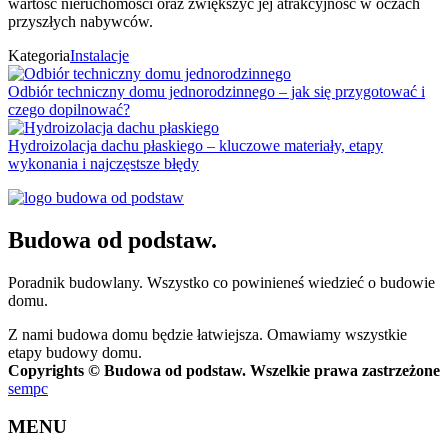
wartość nieruchomości oraz zwiększyć jej atrakcyjność w oczach
przyszłych nabywców.
Kategoria
Instalacje
Odbiór techniczny domu jednorodzinnego – jak się przygotować i
czego dopilnować?
Hydroizolacja dachu płaskiego – kluczowe materiały, etapy
wykonania i najczęstsze błędy
Budowa od podstaw.
Poradnik budowlany. Wszystko co powinieneś wiedzieć o budowie
domu.
Z nami budowa domu będzie łatwiejsza. Omawiamy wszystkie
etapy budowy domu.
Copyrights © Budowa od podstaw. Wszelkie prawa zastrzeżone
sempc
MENU