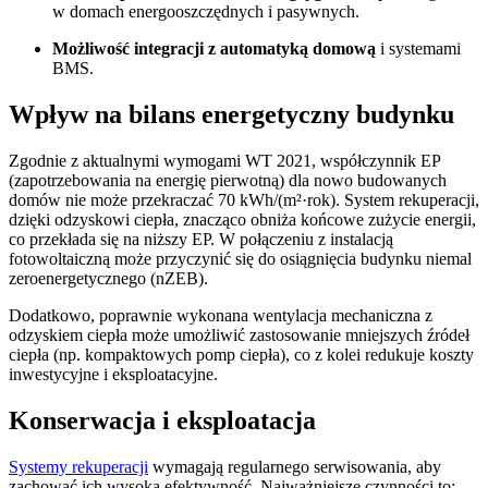
w domach energooszczędnych i pasywnych.
Możliwość integracji z automatyką domową
i systemami
BMS.
Wpływ na bilans energetyczny budynku
Zgodnie z aktualnymi wymogami WT 2021, współczynnik EP
(zapotrzebowania na energię pierwotną) dla nowo budowanych
domów nie może przekraczać 70 kWh/(m²·rok). System rekuperacji,
dzięki odzyskowi ciepła, znacząco obniża końcowe zużycie energii,
co przekłada się na niższy EP. W połączeniu z instalacją
fotowoltaiczną może przyczynić się do osiągnięcia budynku niemal
zeroenergetycznego (nZEB).
Dodatkowo, poprawnie wykonana wentylacja mechaniczna z
odzyskiem ciepła może umożliwić zastosowanie mniejszych źródeł
ciepła (np. kompaktowych pomp ciepła), co z kolei redukuje koszty
inwestycyjne i eksploatacyjne.
Konserwacja i eksploatacja
Systemy rekuperacji
wymagają regularnego serwisowania, aby
zachować ich wysoką efektywność. Najważniejsze czynności to: