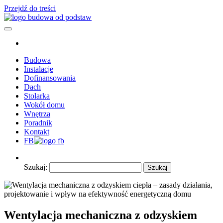
Przejdź do treści
Budowa od podstaw – wszytko co powinieneś wiedzieć o budowie
Poradnik budowlany – z nami budowa będzie łatwiejsza.
domu
Poszczególne etapy budowy domu i nie tylko. Profesionalna wiedza i
doswiadczenie.
Budowa
Instalacje
Dofinansowania
Dach
Stolarka
Wokół domu
Wnętrza
Poradnik
Kontakt
FB
Szukaj:
Wentylacja mechaniczna z odzyskiem