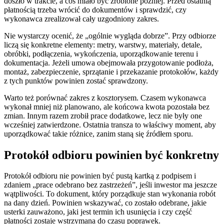
doszło w trakcie, a coś miało być zrobione później. Przed ostatnią
płatnością trzeba wrócić do dokumentów i sprawdzić, czy
wykonawca zrealizował cały uzgodniony zakres.
Nie wystarczy ocenić, że „ogólnie wygląda dobrze”. Przy odbiorze
liczą się konkretne elementy: metry, warstwy, materiały, detale,
obróbki, podłączenia, wykończenia, uporządkowanie terenu i
dokumentacja. Jeżeli umowa obejmowała przygotowanie podłoża,
montaż, zabezpieczenie, sprzątanie i przekazanie protokołów, każdy
z tych punktów powinien zostać sprawdzony.
Warto też porównać zakres z kosztorysem. Czasem wykonawca
wykonał mniej niż planowano, ale końcowa kwota pozostała bez
zmian. Innym razem zrobił prace dodatkowe, lecz nie były one
wcześniej zatwierdzone. Ostatnia transza to właściwy moment, aby
uporządkować takie różnice, zanim staną się źródłem sporu.
Protokół odbioru powinien być konkretny
Protokół odbioru nie powinien być pustą kartką z podpisem i
zdaniem „prace odebrano bez zastrzeżeń”, jeśli inwestor ma jeszcze
wątpliwości. To dokument, który porządkuje stan wykonania robót
na dany dzień. Powinien wskazywać, co zostało odebrane, jakie
usterki zauważono, jaki jest termin ich usunięcia i czy część
płatności zostaje wstrzymana do czasu poprawek.