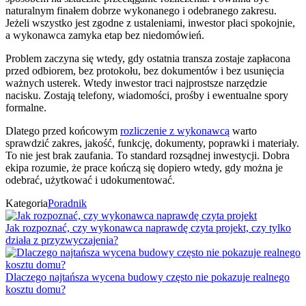
naturalnym finałem dobrze wykonanego i odebranego zakresu.
Jeżeli wszystko jest zgodne z ustaleniami, inwestor płaci spokojnie,
a wykonawca zamyka etap bez niedomówień.
Problem zaczyna się wtedy, gdy ostatnia transza zostaje zapłacona
przed odbiorem, bez protokołu, bez dokumentów i bez usunięcia
ważnych usterek. Wtedy inwestor traci najprostsze narzędzie
nacisku. Zostają telefony, wiadomości, prośby i ewentualne spory
formalne.
Dlatego przed końcowym
rozliczenie z wykonawcą
warto
sprawdzić zakres, jakość, funkcję, dokumenty, poprawki i materiały.
To nie jest brak zaufania. To standard rozsądnej inwestycji. Dobra
ekipa rozumie, że prace kończą się dopiero wtedy, gdy można je
odebrać, użytkować i udokumentować.
Kategoria
Poradnik
Jak rozpoznać, czy wykonawca naprawdę czyta projekt, czy tylko
działa z przyzwyczajenia?
Dlaczego najtańsza wycena budowy często nie pokazuje realnego
kosztu domu?