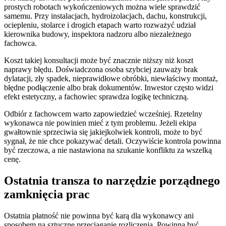
prostych robotach wykończeniowych można wiele sprawdzić
samemu. Przy instalacjach, hydroizolacjach, dachu, konstrukcji,
ociepleniu, stolarce i drogich etapach warto rozważyć udział
kierownika budowy, inspektora nadzoru albo niezależnego
fachowca.
Koszt takiej konsultacji może być znacznie niższy niż koszt
naprawy błędu. Doświadczona osoba szybciej zauważy brak
dylatacji, zły spadek, nieprawidłowe obróbki, niewłaściwy montaż,
błędne podłączenie albo brak dokumentów. Inwestor często widzi
efekt estetyczny, a fachowiec sprawdza logikę techniczną.
Odbiór z fachowcem warto zapowiedzieć wcześniej. Rzetelny
wykonawca nie powinien mieć z tym problemu. Jeżeli ekipa
gwałtownie sprzeciwia się jakiejkolwiek kontroli, może to być
sygnał, że nie chce pokazywać detali. Oczywiście kontrola powinna
być rzeczowa, a nie nastawiona na szukanie konfliktu za wszelką
cenę.
Ostatnia transza to narzędzie porządnego
zamknięcia prac
Ostatnia płatność nie powinna być karą dla wykonawcy ani
sposobem na sztuczne przeciąganie rozliczenia. Powinna być