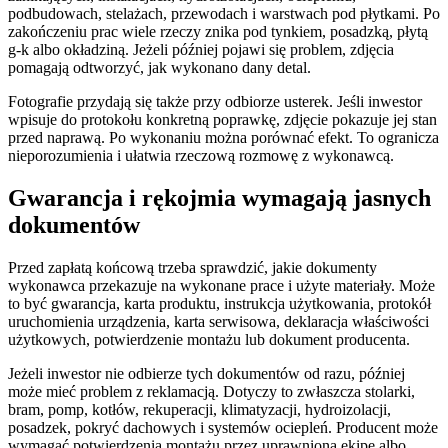
podbudowach, stelażach, przewodach i warstwach pod płytkami. Po
zakończeniu prac wiele rzeczy znika pod tynkiem, posadzką, płytą
g-k albo okładziną. Jeżeli później pojawi się problem, zdjęcia
pomagają odtworzyć, jak wykonano dany detal.
Fotografie przydają się także przy odbiorze usterek. Jeśli inwestor
wpisuje do protokołu konkretną poprawkę, zdjęcie pokazuje jej stan
przed naprawą. Po wykonaniu można porównać efekt. To ogranicza
nieporozumienia i ułatwia rzeczową rozmowę z wykonawcą.
Gwarancja i rękojmia wymagają jasnych
dokumentów
Przed zapłatą końcową trzeba sprawdzić, jakie dokumenty
wykonawca przekazuje na wykonane prace i użyte materiały. Może
to być gwarancja, karta produktu, instrukcja użytkowania, protokół
uruchomienia urządzenia, karta serwisowa, deklaracja właściwości
użytkowych, potwierdzenie montażu lub dokument producenta.
Jeżeli inwestor nie odbierze tych dokumentów od razu, później
może mieć problem z reklamacją. Dotyczy to zwłaszcza stolarki,
bram, pomp, kotłów, rekuperacji, klimatyzacji, hydroizolacji,
posadzek, pokryć dachowych i systemów ociepleń. Producent może
wymagać potwierdzenia montażu przez uprawnioną ekipę albo