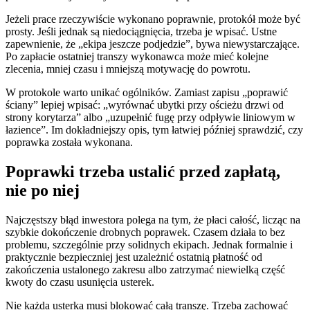
Jeżeli prace rzeczywiście wykonano poprawnie, protokół może być
prosty. Jeśli jednak są niedociągnięcia, trzeba je wpisać. Ustne
zapewnienie, że „ekipa jeszcze podjedzie”, bywa niewystarczające.
Po zapłacie ostatniej transzy wykonawca może mieć kolejne
zlecenia, mniej czasu i mniejszą motywację do powrotu.
W protokole warto unikać ogólników. Zamiast zapisu „poprawić
ściany” lepiej wpisać: „wyrównać ubytki przy ościeżu drzwi od
strony korytarza” albo „uzupełnić fugę przy odpływie liniowym w
łazience”. Im dokładniejszy opis, tym łatwiej później sprawdzić, czy
poprawka została wykonana.
Poprawki trzeba ustalić przed zapłatą,
nie po niej
Najczęstszy błąd inwestora polega na tym, że płaci całość, licząc na
szybkie dokończenie drobnych poprawek. Czasem działa to bez
problemu, szczególnie przy solidnych ekipach. Jednak formalnie i
praktycznie bezpieczniej jest uzależnić ostatnią płatność od
zakończenia ustalonego zakresu albo zatrzymać niewielką część
kwoty do czasu usunięcia usterek.
Nie każda usterka musi blokować całą transzę. Trzeba zachować