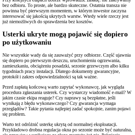
bez odbioru. To proste, ale bardzo skuteczne. Ostatnia transza nie
powinna być pierwszym momentem, w którym inwestor zaczyna
interesować się jakością ukrytych warstw. Wtedy wiele rzeczy jest
już niemożliwych do sprawdzenia bez kosztów.
Usterki ukryte mogą pojawić się dopiero
po użytkowaniu
Nie wszystkie wady da się zauważyć przy odbiorze. Część ujawnia
się dopiero po pierwszym deszczu, uruchomieniu ogrzewania,
zamieszkaniu, obciążeniu posadzki, sezonie grzewczym albo kilku
tygodniach pracy instalacji. Dlatego dokumenty gwarancyjne,
protokół i zakres odpowiedzialności są tak ważne.
Przed zapłatą końcową warto zapytać wykonawcę, jak wygląda
procedura zgłaszania usterek. Czy wystarczy wiadomość e-mail? W
jakim czasie ekipa reaguje? Czy naprawy są bezpłatne, jeśli
wynikają z błędu wykonawczego? Czy gwarancja wymaga
przeglądów? Takie pytania najlepiej zadać spokojnie, zanim pojawi
się problem.
Warto też odróżnić usterkę ukrytą od normalnej eksploatacji.
Przykładowo drobna regulacja okna po sezonie może być naturalna,