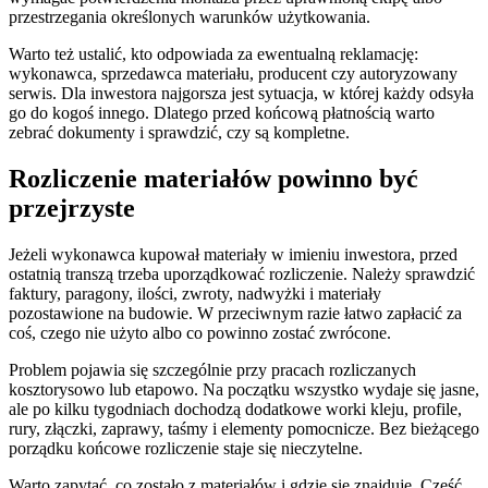
przestrzegania określonych warunków użytkowania.
Warto też ustalić, kto odpowiada za ewentualną reklamację:
wykonawca, sprzedawca materiału, producent czy autoryzowany
serwis. Dla inwestora najgorsza jest sytuacja, w której każdy odsyła
go do kogoś innego. Dlatego przed końcową płatnością warto
zebrać dokumenty i sprawdzić, czy są kompletne.
Rozliczenie materiałów powinno być
przejrzyste
Jeżeli wykonawca kupował materiały w imieniu inwestora, przed
ostatnią transzą trzeba uporządkować rozliczenie. Należy sprawdzić
faktury, paragony, ilości, zwroty, nadwyżki i materiały
pozostawione na budowie. W przeciwnym razie łatwo zapłacić za
coś, czego nie użyto albo co powinno zostać zwrócone.
Problem pojawia się szczególnie przy pracach rozliczanych
kosztorysowo lub etapowo. Na początku wszystko wydaje się jasne,
ale po kilku tygodniach dochodzą dodatkowe worki kleju, profile,
rury, złączki, zaprawy, taśmy i elementy pomocnicze. Bez bieżącego
porządku końcowe rozliczenie staje się nieczytelne.
Warto zapytać, co zostało z materiałów i gdzie się znajduje. Część