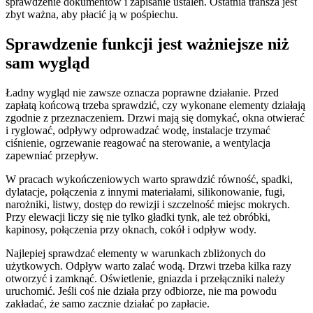
sprawdzenie dokumentów i zapisanie ustaleń. Ostatnia transza jest
zbyt ważna, aby płacić ją w pośpiechu.
Sprawdzenie funkcji jest ważniejsze niż
sam wygląd
Ładny wygląd nie zawsze oznacza poprawne działanie. Przed
zapłatą końcową trzeba sprawdzić, czy wykonane elementy działają
zgodnie z przeznaczeniem. Drzwi mają się domykać, okna otwierać
i ryglować, odpływy odprowadzać wodę, instalacje trzymać
ciśnienie, ogrzewanie reagować na sterowanie, a wentylacja
zapewniać przepływ.
W pracach wykończeniowych warto sprawdzić równość, spadki,
dylatacje, połączenia z innymi materiałami, silikonowanie, fugi,
narożniki, listwy, dostęp do rewizji i szczelność miejsc mokrych.
Przy elewacji liczy się nie tylko gładki tynk, ale też obróbki,
kapinosy, połączenia przy oknach, cokół i odpływ wody.
Najlepiej sprawdzać elementy w warunkach zbliżonych do
użytkowych. Odpływ warto zalać wodą. Drzwi trzeba kilka razy
otworzyć i zamknąć. Oświetlenie, gniazda i przełączniki należy
uruchomić. Jeśli coś nie działa przy odbiorze, nie ma powodu
zakładać, że samo zacznie działać po zapłacie.