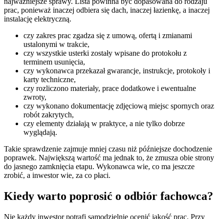
najważniejsze sprawy. Lista powinna być dopasowana do rodzaju
prac, ponieważ inaczej odbiera się dach, inaczej łazienkę, a inaczej
instalację elektryczną.
czy zakres prac zgadza się z umową, ofertą i zmianami
ustalonymi w trakcie,
czy wszystkie usterki zostały wpisane do protokołu z
terminem usunięcia,
czy wykonawca przekazał gwarancje, instrukcje, protokoły i
karty techniczne,
czy rozliczono materiały, prace dodatkowe i ewentualne
zwroty,
czy wykonano dokumentację zdjęciową miejsc spornych oraz
robót zakrytych,
czy elementy działają w praktyce, a nie tylko dobrze
wyglądają.
Takie sprawdzenie zajmuje mniej czasu niż późniejsze dochodzenie
poprawek. Największą wartość ma jednak to, że zmusza obie strony
do jasnego zamknięcia etapu. Wykonawca wie, co ma jeszcze
zrobić, a inwestor wie, za co płaci.
Kiedy warto poprosić o odbiór fachowca?
Nie każdy inwestor potrafi samodzielnie ocenić jakość prac. Przy