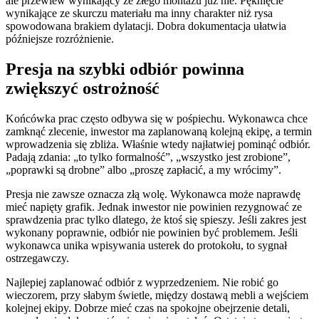
ale przewiew wynikający ze złego montażu już nie. Pęknięcie
wynikające ze skurczu materiału ma inny charakter niż rysa
spowodowana brakiem dylatacji. Dobra dokumentacja ułatwia
późniejsze rozróżnienie.
Presja na szybki odbiór powinna
zwiększyć ostrożność
Końcówka prac często odbywa się w pośpiechu. Wykonawca chce
zamknąć zlecenie, inwestor ma zaplanowaną kolejną ekipę, a termin
wprowadzenia się zbliża. Właśnie wtedy najłatwiej pominąć odbiór.
Padają zdania: „to tylko formalność”, „wszystko jest zrobione”,
„poprawki są drobne” albo „proszę zapłacić, a my wrócimy”.
Presja nie zawsze oznacza złą wolę. Wykonawca może naprawdę
mieć napięty grafik. Jednak inwestor nie powinien rezygnować ze
sprawdzenia prac tylko dlatego, że ktoś się spieszy. Jeśli zakres jest
wykonany poprawnie, odbiór nie powinien być problemem. Jeśli
wykonawca unika wpisywania usterek do protokołu, to sygnał
ostrzegawczy.
Najlepiej zaplanować odbiór z wyprzedzeniem. Nie robić go
wieczorem, przy słabym świetle, między dostawą mebli a wejściem
kolejnej ekipy. Dobrze mieć czas na spokojne obejrzenie detali,