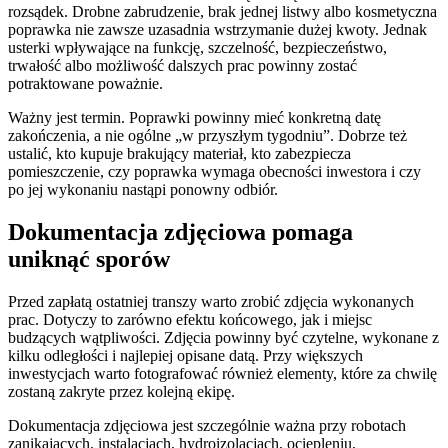
rozsądek. Drobne zabrudzenie, brak jednej listwy albo kosmetyczna
poprawka nie zawsze uzasadnia wstrzymanie dużej kwoty. Jednak
usterki wpływające na funkcję, szczelność, bezpieczeństwo,
trwałość albo możliwość dalszych prac powinny zostać
potraktowane poważnie.
Ważny jest termin. Poprawki powinny mieć konkretną datę
zakończenia, a nie ogólne „w przyszłym tygodniu”. Dobrze też
ustalić, kto kupuje brakujący materiał, kto zabezpiecza
pomieszczenie, czy poprawka wymaga obecności inwestora i czy
po jej wykonaniu nastąpi ponowny odbiór.
Dokumentacja zdjęciowa pomaga
uniknąć sporów
Przed zapłatą ostatniej transzy warto zrobić zdjęcia wykonanych
prac. Dotyczy to zarówno efektu końcowego, jak i miejsc
budzących wątpliwości. Zdjęcia powinny być czytelne, wykonane z
kilku odległości i najlepiej opisane datą. Przy większych
inwestycjach warto fotografować również elementy, które za chwilę
zostaną zakryte przez kolejną ekipę.
Dokumentacja zdjęciowa jest szczególnie ważna przy robotach
zanikających, instalacjach, hydroizolacjach, ociepleniu,