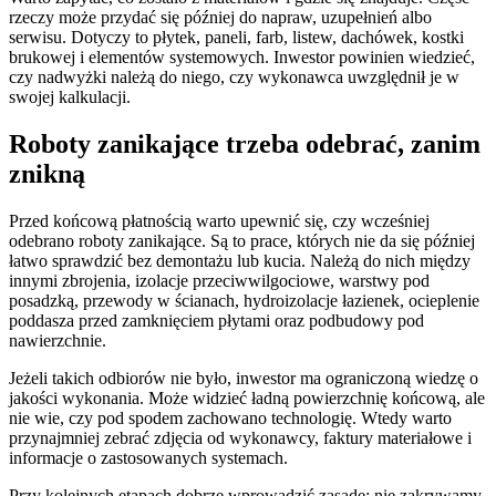
rzeczy może przydać się później do napraw, uzupełnień albo
serwisu. Dotyczy to płytek, paneli, farb, listew, dachówek, kostki
brukowej i elementów systemowych. Inwestor powinien wiedzieć,
czy nadwyżki należą do niego, czy wykonawca uwzględnił je w
swojej kalkulacji.
Roboty zanikające trzeba odebrać, zanim
znikną
Przed końcową płatnością warto upewnić się, czy wcześniej
odebrano roboty zanikające. Są to prace, których nie da się później
łatwo sprawdzić bez demontażu lub kucia. Należą do nich między
innymi zbrojenia, izolacje przeciwwilgociowe, warstwy pod
posadzką, przewody w ścianach, hydroizolacje łazienek, ocieplenie
poddasza przed zamknięciem płytami oraz podbudowy pod
nawierzchnie.
Jeżeli takich odbiorów nie było, inwestor ma ograniczoną wiedzę o
jakości wykonania. Może widzieć ładną powierzchnię końcową, ale
nie wie, czy pod spodem zachowano technologię. Wtedy warto
przynajmniej zebrać zdjęcia od wykonawcy, faktury materiałowe i
informacje o zastosowanych systemach.
Przy kolejnych etapach dobrze wprowadzić zasadę: nie zakrywamy