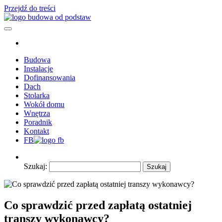
Przejdź do treści
Budowa od podstaw – wszytko co powinieneś wiedzieć o budowie
Poradnik budowlany – z nami budowa będzie łatwiejsza.
domu
Poszczególne etapy budowy domu i nie tylko. Profesionalna wiedza i
doswiadczenie.
Budowa
Instalacje
Dofinansowania
Dach
Stolarka
Wokół domu
Wnętrza
Poradnik
Kontakt
FB
Szukaj:
Co sprawdzić przed zapłatą ostatniej
transzy wykonawcy?