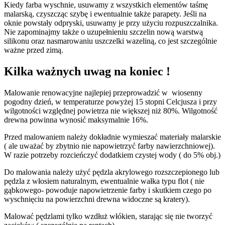
Kiedy farba wyschnie, usuwamy z wszystkich elementów taśmę
malarską, czyszcząc szybę i ewentualnie także parapety. Jeśli na
oknie powstały odpryski, usuwamy je przy użyciu rozpuszczalnika.
Nie zapominajmy także o uzupełnieniu szczelin nową warstwą
silikonu oraz nasmarowaniu uszczelki wazeliną, co jest szczególnie
ważne przed zimą.
Kilka ważnych uwag na koniec !
Malowanie renowacyjne najlepiej przeprowadzić w wiosenny
pogodny dzień, w temperaturze powyżej 15 stopni Celcjusza i przy
wilgotności względnej powietrza nie większej niż 80%. Wilgotność
drewna powinna wynosić maksymalnie 16%.
Przed malowaniem należy dokładnie wymieszać materiały malarskie
( ale uważać by zbytnio nie napowietrzyć farby nawierzchniowej).
W razie potrzeby rozcieńczyć dodatkiem czystej wody ( do 5% obj.)
Do malowania należy użyć pędzla akrylowego rozszczepionego lub
pędzla z włosiem naturalnym, ewentualnie wałka typu flot ( nie
gąbkowego- powoduje napowietrzenie farby i skutkiem czego po
wyschnięciu na powierzchni drewna widoczne są kratery).
Malować pędzlami tylko wzdłuż włókien, starając się nie tworzyć