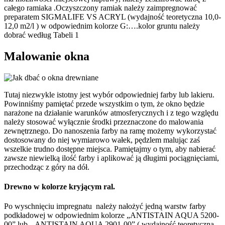
całego ramiaka .Oczyszczony ramiak należy zaimpregnować
preparatem SIGMALIFE VS ACRYL (wydajność teoretyczna 10,0-
12,0 m2/l ) w odpowiednim kolorze G:….kolor gruntu należy
dobrać według Tabeli 1
Malowanie okna
Tutaj niezwykle istotny jest wybór odpowiedniej farby lub lakieru.
Powinniśmy pamiętać przede wszystkim o tym, że okno będzie
narażone na działanie warunków atmosferycznych i z tego względu
należy stosować wyłącznie środki przeznaczone do malowania
zewnętrznego. Do nanoszenia farby na ramę możemy wykorzystać
dostosowany do niej wymiarowo wałek, pędzlem malując zaś
wszelkie trudno dostępne miejsca. Pamiętajmy o tym, aby nabierać
zawsze niewielką ilość farby i aplikować ją długimi pociągnięciami,
przechodząc z góry na dół.
Drewno w kolorze kryjącym ral.
Po wyschnięciu impregnatu należy nałożyć jedną warstw farby
podkładowej w odpowiednim kolorze „ANTISTAIN AQUA 5200-
00” lub „ ANTISTAIN AQUA 2901-00” ( wydajność teoretyczna