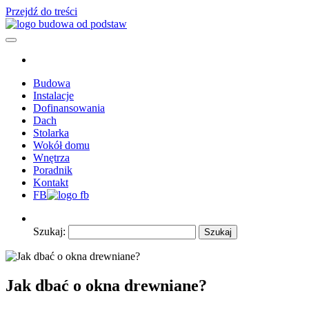
Przejdź do treści
Budowa od podstaw – wszytko co powinieneś wiedzieć o budowie
Poradnik budowlany – z nami budowa będzie łatwiejsza.
domu
Poszczególne etapy budowy domu i nie tylko. Profesionalna wiedza i
doswiadczenie.
Budowa
Instalacje
Dofinansowania
Dach
Stolarka
Wokół domu
Wnętrza
Poradnik
Kontakt
FB
Szukaj:
Jak dbać o okna drewniane?