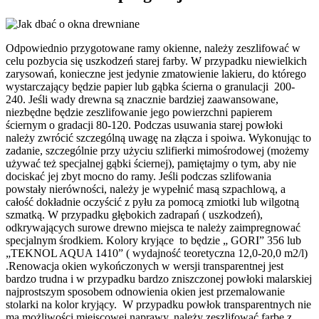
Odpowiednio przygotowane ramy okienne, należy zeszlifować w
celu pozbycia się uszkodzeń starej farby. W przypadku niewielkich
zarysowań, konieczne jest jedynie zmatowienie lakieru, do którego
wystarczający będzie papier lub gąbka ścierna o granulacji 200-
240. Jeśli wady drewna są znacznie bardziej zaawansowane,
niezbędne będzie zeszlifowanie jego powierzchni papierem
ściernym o gradacji 80-120. Podczas usuwania starej powłoki
należy zwrócić szczególną uwagę na złącza i spoiwa. Wykonując to
zadanie, szczególnie przy użyciu szlifierki mimośrodowej (możemy
używać też specjalnej gąbki ściernej), pamiętajmy o tym, aby nie
dociskać jej zbyt mocno do ramy. Jeśli podczas szlifowania
powstały nierówności, należy je wypełnić masą szpachlową, a
całość dokładnie oczyścić z pyłu za pomocą zmiotki lub wilgotną
szmatką. W przypadku głębokich zadrapań ( uszkodzeń),
odkrywających surowe drewno miejsca te należy zaimpregnować
specjalnym środkiem. Kolory kryjące to będzie „ GORI” 356 lub
„TEKNOL AQUA 1410” ( wydajność teoretyczna 12,0-20,0 m2/l)
.Renowacja okien wykończonych w wersji transparentnej jest
bardzo trudna i w przypadku bardzo zniszczonej powłoki malarskiej
najprostszym sposobem odnowienia okien jest przemalowanie
stolarki na kolor kryjący. W przypadku powłok transparentnych nie
ma możliwości miejscowej naprawy, należy zeszlifować farbę z