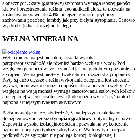
słonecznych. Szary (grafitowy) styropian wymaga lepszej jakości
klejów i przestrzegania reżimu jego aplikacji ale za to pozwala na
zastosowanie nawet do 40% mniejszej grubości płyt przy
zachowaniu podobnej lambdy jak przy białym styropianie. Cenowo
wychodzi jednak drożej od białego.
WEŁNA MINERALNA
Wełna mineralna jest niepalna, posiada wysoką
paroprzepuszczalność ale również bardzo wchłania wodę. Pod
względem parametrów izolacyjności jest na podobnym poziomie co
styropian. Wełna jest niestety dwukrotnie droższa od styropianów.
Płyty są dużo cięższe a reżim wykonania ocieplenia jest znacznie
wyższy, ponieważ nie można dopuścić do zamoczenia wełny. Ze
względu na wagę montaż wymaga zastosowania stalowych kołków
a ocieplonej w ten sposób elewacji nie można wykończyć tanim i
najpopularniejszym tynkiem akrylowym.
Podsumowując należy stwierdzić, że najlepszym materiałem
dociepleniowym będzie
styropian grafitowy
: optymalny cenowo.
Zapewnia wysoką izolacyjność ścian i pozwala na wykończenie
najpopularniejszym tynkiem akrylowym. Warto w tym miejscu
podkreślić, że styropian nie podlega korozji biologicznej i