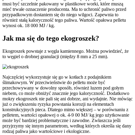
musi być szczelnie pakowany w plastikowe worki, które muszą
mieć trwałe oznaczenie producenta. Ma to uchronić paliwo przed
przypadkowym dostaniem się do niego wilgoci. Zapewnia to
również stałą kaloryczność tego paliwa. Wartość opałowa pelletu
wynosi ok. 18 000 MJ / kg.
Jak ma się do tego ekogroszek?
Ekogroszek powstaje z węgla kamiennego. Można powiedzieć, że
to węgiel o drobnej granulacji (między 8 mm a 25 mm).
Najczęściej wykorzystuje się go w kotłach z podajnikiem
ślimakowym. W przeciwieństwie do pelletu może być
przechowywany w dowolny sposób, również luzem pod gołym
niebem, co może obniżyć znacznie jego kaloryczność. Dodatkowo
mokry ekogroszek nie pali się ani dobrze, ani wydajnie. Nie mówiąc
już o zwiększeniu ryzyka powstania korozji na elementach
konstrukcyjnych pieca. Dlatego mimo większej – w porównaniu z
pelletem, wartości opałowej o ok. 4-9 00 MJ/ kg jego użytkowanie
może być bardziej problematyczne i zawodne. Zwłaszcza jeśli
przyjrzymy się innym parametrom, według których określa się dany
rodzaj paliwa jako wartościowe i ekologiczne.