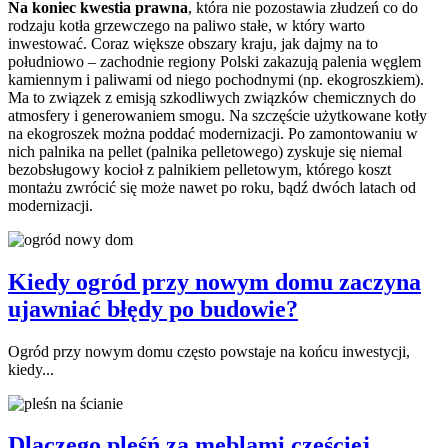
Na koniec kwestia prawna
, która nie pozostawia złudzeń co do
rodzaju kotła grzewczego na paliwo stałe, w który warto
inwestować. Coraz większe obszary kraju, jak dajmy na to
południowo – zachodnie regiony Polski zakazują palenia węglem
kamiennym i paliwami od niego pochodnymi (np. ekogroszkiem).
Ma to związek z emisją szkodliwych związków chemicznych do
atmosfery i generowaniem smogu. Na szczęście użytkowane kotły
na ekogroszek można poddać modernizacji. Po zamontowaniu w
nich palnika na pellet (palnika pelletowego) zyskuje się niemal
bezobsługowy kocioł z palnikiem pelletowym, którego koszt
montażu zwrócić się może nawet po roku, bądź dwóch latach od
modernizacji.
Kiedy ogród przy nowym domu zaczyna
ujawniać błędy po budowie?
Ogród przy nowym domu często powstaje na końcu inwestycji,
kiedy...
Dlaczego pleśń za meblami częściej