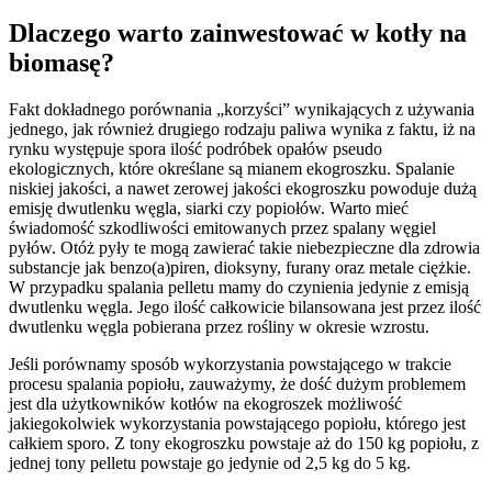
Dlaczego warto zainwestować w kotły na
biomasę?
Fakt dokładnego porównania „korzyści” wynikających z używania
jednego, jak również drugiego rodzaju paliwa wynika z faktu, iż na
rynku występuje spora ilość podróbek opałów pseudo
ekologicznych, które określane są mianem ekogroszku. Spalanie
niskiej jakości, a nawet zerowej jakości ekogroszku powoduje dużą
emisję dwutlenku węgla, siarki czy popiołów. Warto mieć
świadomość szkodliwości emitowanych przez spalany węgiel
pyłów. Otóż pyły te mogą zawierać takie niebezpieczne dla zdrowia
substancje jak benzo(a)piren, dioksyny, furany oraz metale ciężkie.
W przypadku spalania pelletu mamy do czynienia jedynie z emisją
dwutlenku węgla. Jego ilość całkowicie bilansowana jest przez ilość
dwutlenku węgla pobierana przez rośliny w okresie wzrostu.
Jeśli porównamy sposób wykorzystania powstającego w trakcie
procesu spalania popiołu, zauważymy, że dość dużym problemem
jest dla użytkowników kotłów na ekogroszek możliwość
jakiegokolwiek wykorzystania powstającego popiołu, którego jest
całkiem sporo. Z tony ekogroszku powstaje aż do 150 kg popiołu, z
jednej tony pelletu powstaje go jedynie od 2,5 kg do 5 kg.