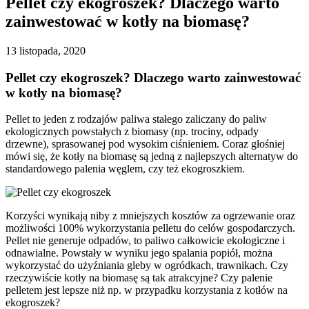
Pellet czy ekogroszek? Dlaczego warto
zainwestować w kotły na biomasę?
13 listopada, 2020
Pellet czy ekogroszek? Dlaczego warto zainwestować
w kotły na biomasę?
Pellet to jeden z rodzajów paliwa stałego zaliczany do paliw
ekologicznych powstałych z biomasy (np. trociny, odpady
drzewne), sprasowanej pod wysokim ciśnieniem. Coraz głośniej
mówi się, że kotły na biomasę są jedną z najlepszych alternatyw do
standardowego palenia węglem, czy też ekogroszkiem.
Korzyści wynikają niby z mniejszych kosztów za ogrzewanie oraz
możliwości 100% wykorzystania pelletu do celów gospodarczych.
Pellet nie generuje odpadów, to paliwo całkowicie ekologiczne i
odnawialne. Powstały w wyniku jego spalania popiół, można
wykorzystać do użyźniania gleby w ogródkach, trawnikach. Czy
rzeczywiście kotły na biomasę są tak atrakcyjne? Czy palenie
pelletem jest lepsze niż np. w przypadku korzystania z kotłów na
ekogroszek?