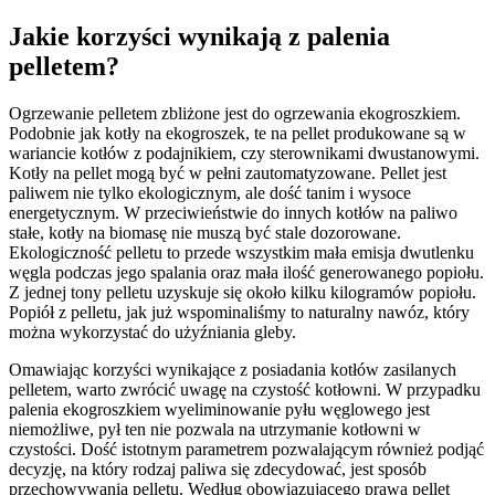
Jakie korzyści wynikają z palenia
pelletem?
Ogrzewanie pelletem zbliżone jest do ogrzewania ekogroszkiem.
Podobnie jak kotły na ekogroszek, te na pellet produkowane są w
wariancie kotłów z podajnikiem, czy sterownikami dwustanowymi.
Kotły na pellet mogą być w pełni zautomatyzowane. Pellet jest
paliwem nie tylko ekologicznym, ale dość tanim i wysoce
energetycznym. W przeciwieństwie do innych kotłów na paliwo
stałe, kotły na biomasę nie muszą być stale dozorowane.
Ekologiczność pelletu to przede wszystkim mała emisja dwutlenku
węgla podczas jego spalania oraz mała ilość generowanego popiołu.
Z jednej tony pelletu uzyskuje się około kilku kilogramów popiołu.
Popiół z pelletu, jak już wspominaliśmy to naturalny nawóz, który
można wykorzystać do użyźniania gleby.
Omawiając korzyści wynikające z posiadania kotłów zasilanych
pelletem, warto zwrócić uwagę na czystość kotłowni. W przypadku
palenia ekogroszkiem wyeliminowanie pyłu węglowego jest
niemożliwe, pył ten nie pozwala na utrzymanie kotłowni w
czystości. Dość istotnym parametrem pozwalającym również podjąć
decyzję, na który rodzaj paliwa się zdecydować, jest sposób
przechowywania pelletu. Według obowiązującego prawa pellet